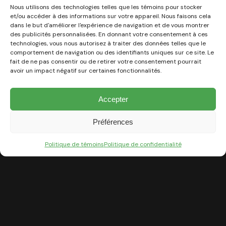
Nous utilisons des technologies telles que les témoins pour stocker
et/ou accéder à des informations sur votre appareil. Nous faisons cela
Privilégiez les espèces locales et les plantes adaptées
dans le but d'améliorer l'expérience de navigation et de vous montrer
au climat qui demandent moins d’arrosage, comme
des publicités personnalisées. En donnant votre consentement à ces
technologies, vous nous autorisez à traiter des données telles que le
les lavandes, les sedums ou les graminées
comportement de navigation ou des identifiants uniques sur ce site. Le
ornementales. Elles conservent leur beauté tout en
fait de ne pas consentir ou de retirer votre consentement pourrait
avoir un impact négatif sur certaines fonctionnalités.
consommant peu d’eau.
Accepter
Préférences
Sol et paillage :
Politique de témoins
Politique de confidentialité
protéger et nourrir
naturellement
Le rôle essentiel du paillis