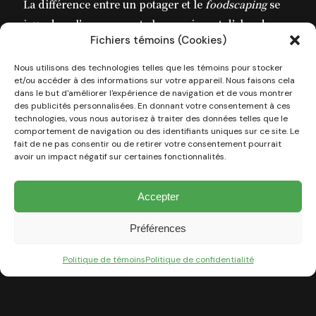
La différence entre un potager et le
foodscaping
se
joue dans l’agencement : le premier est d’abord
Fichiers témoins (Cookies)
fonctionnel, tandis que le second mise sur la forme
et l’harmonie.
Nous utilisons des technologies telles que les témoins pour stocker
et/ou accéder à des informations sur votre appareil. Nous faisons cela
dans le but d'améliorer l'expérience de navigation et de vous montrer
Contrairement à un potager au fond d’une cour
des publicités personnalisées. En donnant votre consentement à ces
technologies, vous nous autorisez à traiter des données telles que le
arrière, le choix des espèces, leur agencement, leurs
comportement de navigation ou des identifiants uniques sur ce site. Le
couleurs, leur vitesse de croissance, leur forme, leur
fait de ne pas consentir ou de retirer votre consentement pourrait
avoir un impact négatif sur certaines fonctionnalités.
taille ET leurs saveurs sont ici cruciaux. De petits
arbres à fruits, des variétés de laitue, des baies, des
Accepter
fines herbes, des fleurs comestibles… les possibilités
à savourer sont infinies!
Préférences
Politique de témoins
Politique de confidentialité
Aider la nature
À l’échelle mondiale, le transport de fruits et de