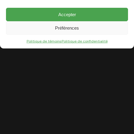
Accepter
Préférences
Politique de témoins
Politique de confidentialité
Piscine et jardin au boisé
À propos de nous