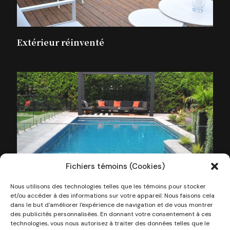
Extérieur réinventé
Fichiers témoins (Cookies)
Nous utilisons des technologies telles que les témoins pour stocker
et/ou accéder à des informations sur votre appareil. Nous faisons cela
Calme et détente
dans le but d'améliorer l'expérience de navigation et de vous montrer
des publicités personnalisées. En donnant votre consentement à ces
technologies, vous nous autorisez à traiter des données telles que le