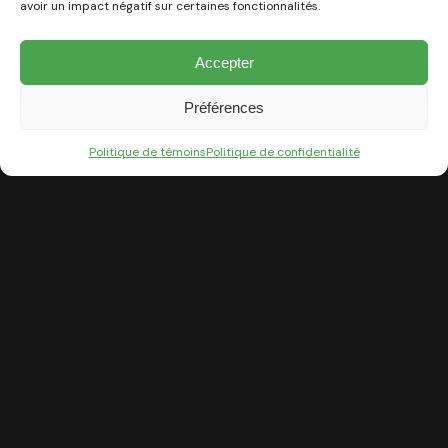
avoir un impact négatif sur certaines fonctionnalités.
Accepter
Splendeur
Préférences
Politique de témoins
Politique de confidentialité
Piscine rajeunie