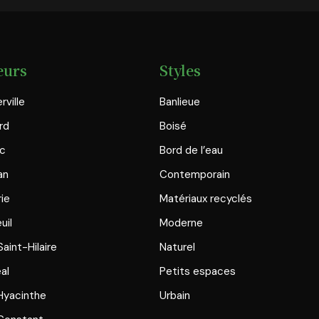
eurs
Styles
rville
Banlieue
rd
Boisé
ac
Bord de l’eau
an
Contemporain
rie
Matériaux recyclés
uil
Moderne
aint-Hilaire
Naturel
al
Petits espaces
Hyacinthe
Urbain