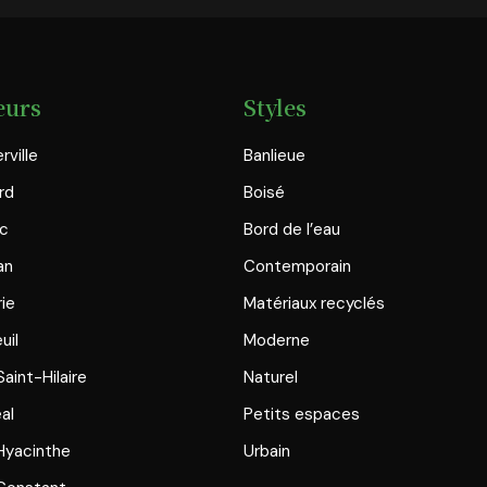
eurs
Styles
rville
Banlieue
rd
Boisé
ac
Bord de l’eau
an
Contemporain
rie
Matériaux recyclés
uil
Moderne
aint-Hilaire
Naturel
al
Petits espaces
Hyacinthe
Urbain