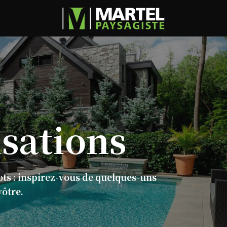
isations
ots : inspirez-vous de quelques-uns
vôtre.