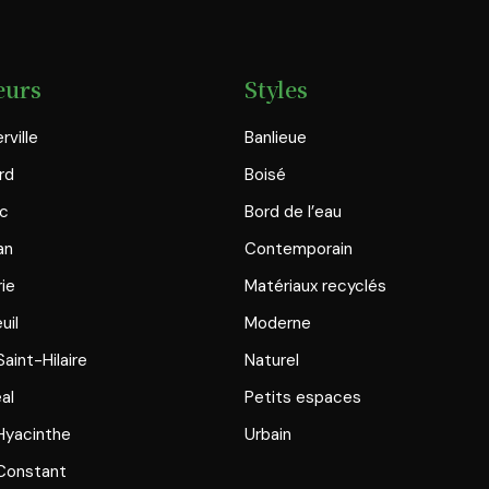
eurs
Styles
rville
Banlieue
rd
Boisé
ac
Bord de l’eau
an
Contemporain
rie
Matériaux recyclés
uil
Moderne
aint-Hilaire
Naturel
al
Petits espaces
Hyacinthe
Urbain
Constant