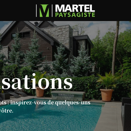
isations
ots : inspirez-vous de quelques-uns
vôtre.