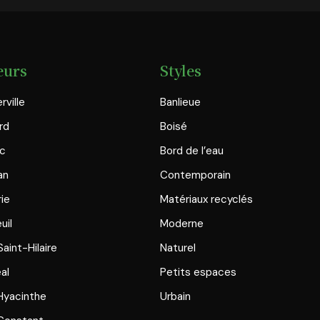
eurs
Styles
rville
Banlieue
rd
Boisé
ac
Bord de l’eau
an
Contemporain
rie
Matériaux recyclés
uil
Moderne
aint-Hilaire
Naturel
al
Petits espaces
Hyacinthe
Urbain