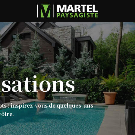
isations
ots : inspirez-vous de quelques-uns
vôtre.