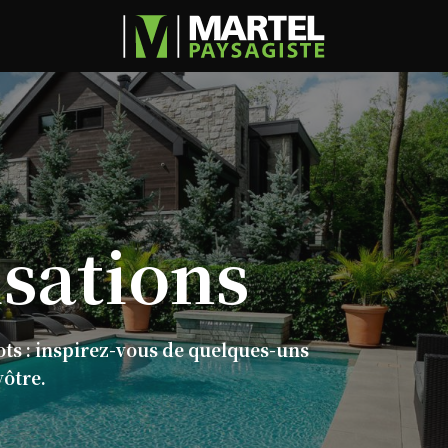
isations
ots : inspirez-vous de quelques-uns
vôtre.