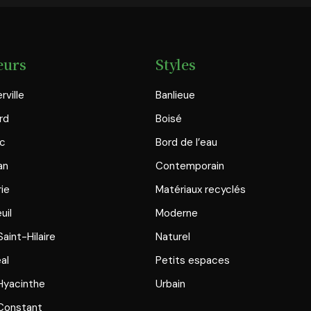
eurs
Styles
rville
Banlieue
rd
Boisé
ac
Bord de l’eau
an
Contemporain
rie
Matériaux recyclés
uil
Moderne
aint-Hilaire
Naturel
al
Petits espaces
Hyacinthe
Urbain
Constant