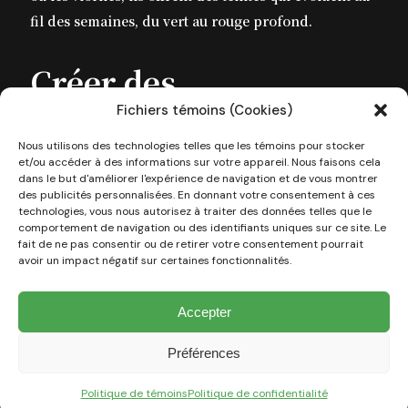
fil des semaines, du vert au rouge profond.
Créer des
compositions florales
Fichiers témoins (Cookies)
chaleureuses
Nous utilisons des technologies telles que les témoins pour stocker
et/ou accéder à des informations sur votre appareil. Nous faisons cela
dans le but d'améliorer l'expérience de navigation et de vous montrer
des publicités personnalisées. En donnant votre consentement à ces
technologies, vous nous autorisez à traiter des données telles que le
L’une des meilleures façons de profiter des couleurs
comportement de navigation ou des identifiants uniques sur ce site. Le
d’automne est de créer des compositions florales qui
fait de ne pas consentir ou de retirer votre consentement pourrait
avoir un impact négatif sur certaines fonctionnalités.
marient les textures et les hauteurs.
Accepter
Associez fleurs et graminées : par exemple, un
massif d’asters entouré de pennisetums ou de
Préférences
miscanthus permet de créer du volume et du
Politique de témoins
Politique de confidentialité
mouvement.