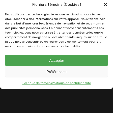
Fichiers témoins (Cookies)
Nous utilisons des technologies telles que les témoins pour stocker
et/ou accéder à des informations sur votre appareil. Nous faisons cela
dans le but d'améliorer l'expérience de navigation et de vous montrer
des publicités personnalisées. En donnant votre consentement à ces
technologies, vous nous autorisez à traiter des données telles que le
comportement de navigation ou des identifiants uniques sur ce site. Le
fait de ne pas consentir ou de retirer votre consentement pourrait
avoir un impact négatif sur certaines fonctionnalités.
Dans un aménagement linéaire, l’aire de baignade
Accepter
est complètement repensée. Les piscines aux formes
rectangulaires et allongées et les couloirs de nage
Préférences
aux proportions restreintes très appréciés dans les
Politique de témoins
Politique de confidentialité
nouveaux concepts urbains et actuels, de petites
dimensions, remplacent dorénavant les anciennes
piscines et jeux d’eau aux formes arrondies et
asymétriques qui ne correspondent plus au style
moderne et contemporain actuellement recherché.