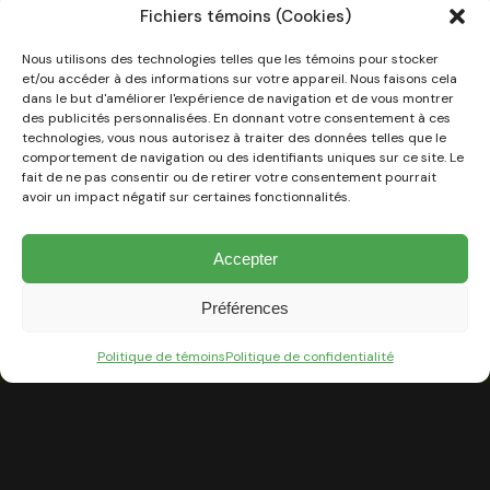
Fichiers témoins (Cookies)
optimisent les espaces de vie extérieurs
s’intègrent harmonieusement à la
Nous utilisons des technologies telles que les témoins pour stocker
végétation existante
et/ou accéder à des informations sur votre appareil. Nous faisons cela
dans le but d'améliorer l'expérience de navigation et de vous montrer
des publicités personnalisées. En donnant votre consentement à ces
technologies, vous nous autorisez à traiter des données telles que le
Que ce soit pour une façade élégante,
comportement de navigation ou des identifiants uniques sur ce site. Le
fait de ne pas consentir ou de retirer votre consentement pourrait
une cour arrière avec piscine ou un
avoir un impact négatif sur certaines fonctionnalités.
espace conçu pour recevoir famille
Accepter
et amis, nous privilégions des
aménagements durables et réfléchis,
Préférences
soutenus par des plans 3D
Politique de témoins
Politique de confidentialité
permettant de visualiser le projet
avant le début des travaux.