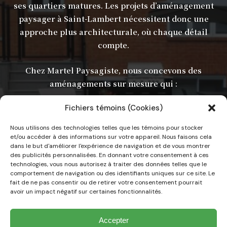
ses quartiers matures. Les projets d’aménagement
paysager à Saint-Lambert nécessitent donc une
approche plus architecturale, où chaque détail
compte.
Chez Martel Paysagiste, nous concevons des
aménagements sur mesure qui :
respectent le style de la résidence et du
Fichiers témoins (Cookies)
quartier
Nous utilisons des technologies telles que les témoins pour stocker
optimisent l’utilisation des espaces
et/ou accéder à des informations sur votre appareil. Nous faisons cela
extérieurs
dans le but d'améliorer l'expérience de navigation et de vous montrer
des publicités personnalisées. En donnant votre consentement à ces
créent des environnements à la fois
technologies, vous nous autorisez à traiter des données telles que le
pratiques et esthétiques
comportement de navigation ou des identifiants uniques sur ce site. Le
fait de ne pas consentir ou de retirer votre consentement pourrait
avoir un impact négatif sur certaines fonctionnalités.
Que ce soit pour une façade élégante
ou une cour arrière complète, nous
Accepter