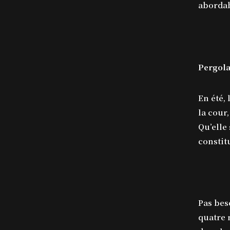
abordab
Pergola
En été,
la cour
Qu’elle 
constit
Pas bes
quatre 