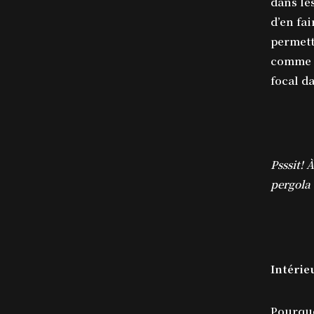
dans le
d’en fa
permett
comme e
focal da
Psssit! 
pergola 
Intérie
Pourquo