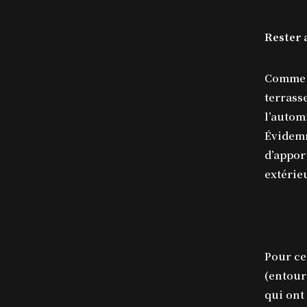
Rester
Comme o
terrass
l’autom
Évidemm
d’appor
extérie
Pour ce
(entour
qui ont