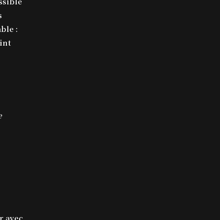
ssible
s
ble :
int
e
ur avec