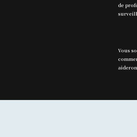
de profi
surveil
Vous so
commenc
aideron