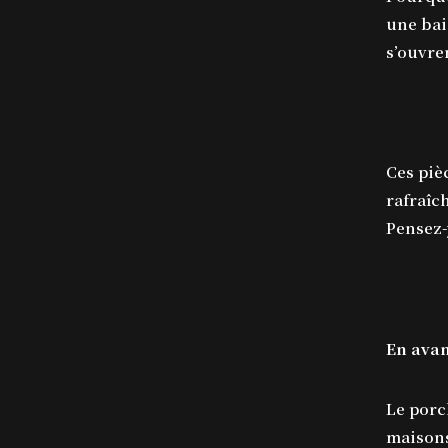
une bai
s’ouvre
Ces piè
rafraîc
Pensez-
En avan
Le porc
maisons