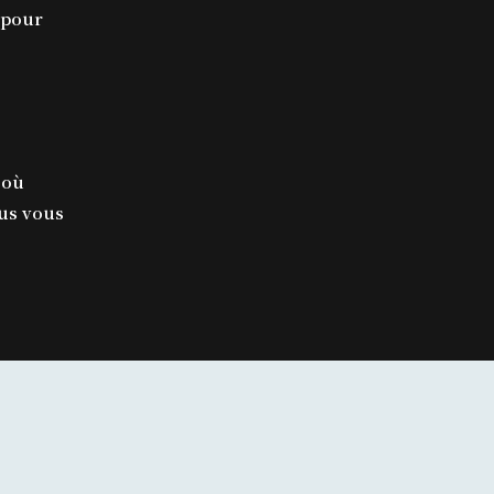
l pour
 où
us vous