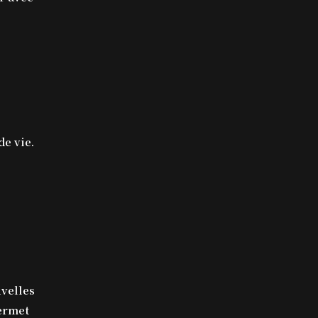
e vie.
uvelles
permet