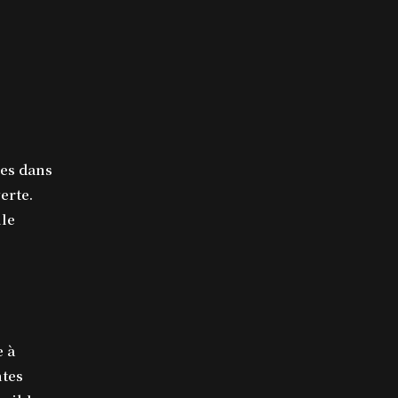
res dans
erte.
lle
e à
ntes