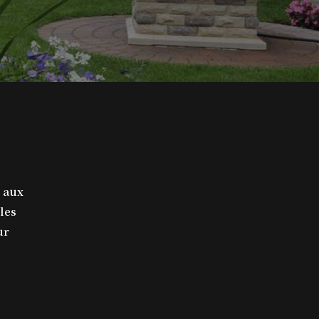
 aux
 les
ur