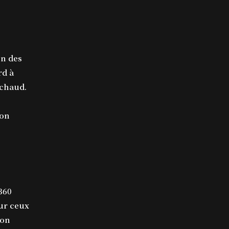
on des
rd à
 chaud.
lon
360
ur ceux
ion