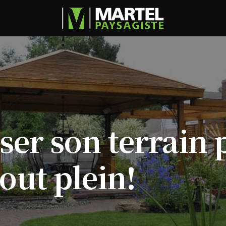
ser
son
terrain
tout
plein!