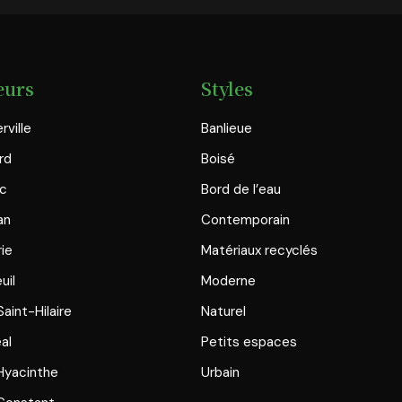
eurs
Styles
rville
Banlieue
rd
Boisé
ac
Bord de l’eau
an
Contemporain
rie
Matériaux recyclés
uil
Moderne
aint-Hilaire
Naturel
al
Petits espaces
Hyacinthe
Urbain