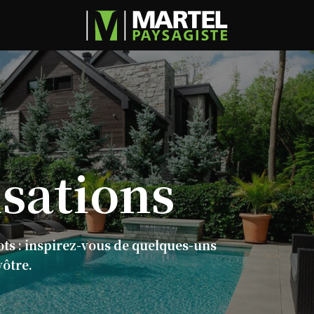
isations
ots : inspirez-vous de quelques-uns
vôtre.